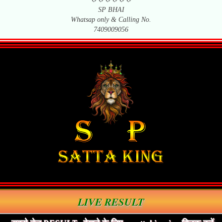
SP BHAI
Whatsap only & Calling No.
7409009056
LIVE RESULT