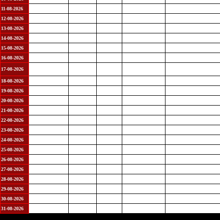
11-08-2026
12-08-2026
13-08-2026
14-08-2026
15-08-2026
16-08-2026
17-08-2026
18-08-2026
19-08-2026
20-08-2026
21-08-2026
22-08-2026
23-08-2026
24-08-2026
25-08-2026
26-08-2026
27-08-2026
28-08-2026
29-08-2026
30-08-2026
31-08-2026