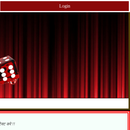
Login
ेक्ट करे !!