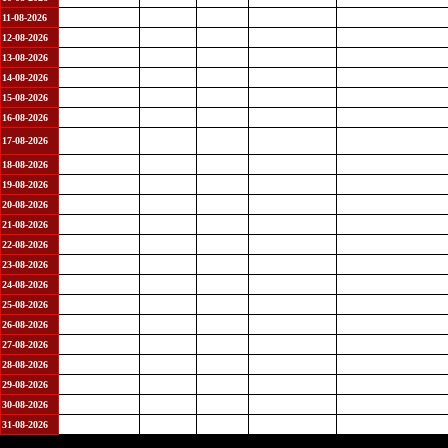
11-08-2026
12-08-2026
13-08-2026
14-08-2026
15-08-2026
16-08-2026
17-08-2026
18-08-2026
19-08-2026
20-08-2026
21-08-2026
22-08-2026
23-08-2026
24-08-2026
25-08-2026
26-08-2026
27-08-2026
28-08-2026
29-08-2026
30-08-2026
31-08-2026