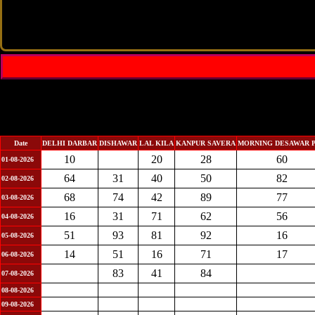
Date
DELHI DARBAR
DISHAWAR
LAL KILA
KANPUR SAVERA
MORNING DESAWAR 
10
20
28
60
01-08-2026
64
31
40
50
82
02-08-2026
68
74
42
89
77
03-08-2026
16
31
71
62
56
04-08-2026
51
93
81
92
16
05-08-2026
14
51
16
71
17
06-08-2026
83
41
84
07-08-2026
08-08-2026
09-08-2026