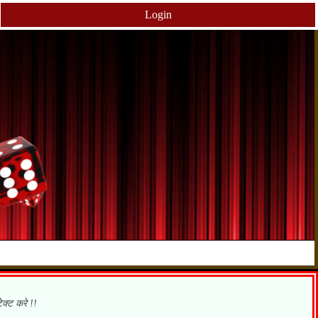
Login
ेक्ट करे !!