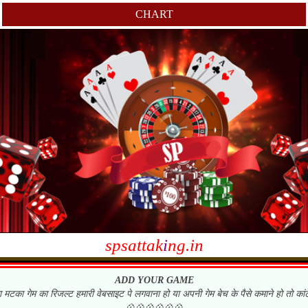
CHART
spsattaking
.
in
ADD YOUR GAME
 मटका गेम का रिजल्ट हमारी वेबसाइट पे लगवाना हो या अपनी गेम बेच के पैसे कमाने हो तो कांट
💠💠💠💠💠💠