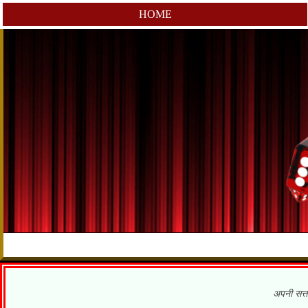
HOME
अपनी सत्ता