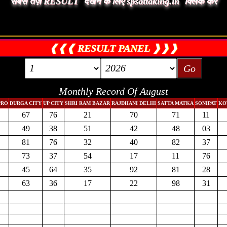
सबसे तेज़ RESULT देखने के लिए spsattaking.in क्लिक करें
❰❰❰ RESULT PANEL ❱❱❱
Monthly Record Of August
PRO
DURGA CITY
UP CITY
SHRI RAM BAZAR
RAJDHANI DELHI
SATTA MATKA
SONIPAT
KO
67
76
21
70
71
11
49
38
51
42
48
03
81
76
32
40
82
37
73
37
54
17
11
76
45
64
35
92
81
28
63
36
17
22
98
31