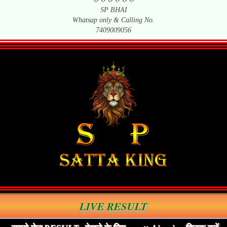
SP BHAI
Whatsap only & Calling No.
7409009056
LIVE RESULT