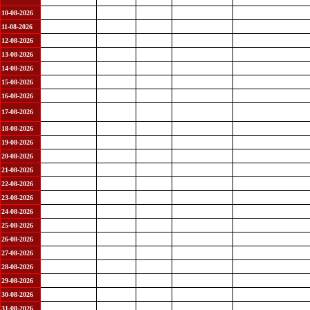
10-08-2026
11-08-2026
12-08-2026
13-08-2026
14-08-2026
15-08-2026
16-08-2026
17-08-2026
18-08-2026
19-08-2026
20-08-2026
21-08-2026
22-08-2026
23-08-2026
24-08-2026
25-08-2026
26-08-2026
27-08-2026
28-08-2026
29-08-2026
30-08-2026
31-08-2026