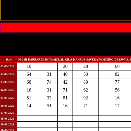
Date
DELHI DARBAR
DISHAWAR
LAL KILA
KANPUR SAVERA
MORNING DESAWAR 
10
20
28
60
01-08-2026
64
31
40
50
82
02-08-2026
68
74
42
89
77
03-08-2026
16
31
71
62
56
04-08-2026
51
93
81
92
16
05-08-2026
14
51
16
71
17
06-08-2026
07-08-2026
08-08-2026
09-08-2026
10-08-2026