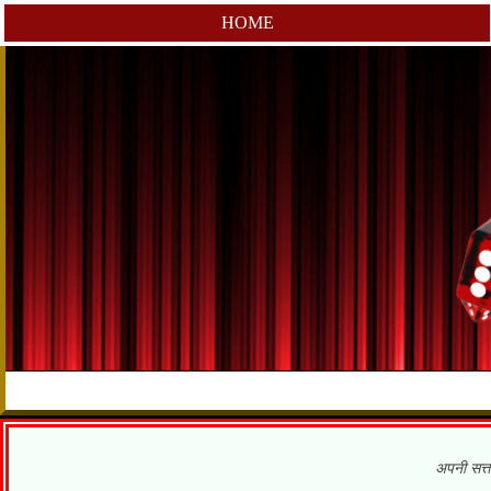
HOME
अपनी सत्ता