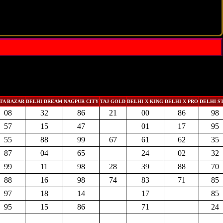
TA BAZAR
DELHI DREAM
NAGPUR CITY
TAJ GOLD
DELHI X KING
DELHI X PRO
DELHI S
08
32
86
21
00
86
98
57
15
47
01
17
95
55
88
99
67
61
62
35
87
04
65
24
02
32
99
11
98
28
39
88
70
88
16
98
74
83
71
85
97
18
14
17
85
95
15
86
71
24