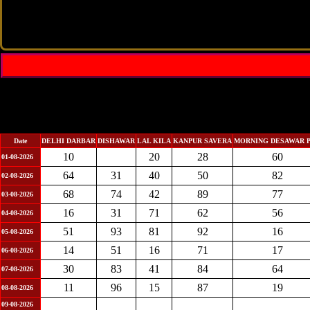
Date
DELHI DARBAR
DISHAWAR
LAL KILA
KANPUR SAVERA
MORNING DESAWAR 
10
20
28
60
01-08-2026
64
31
40
50
82
02-08-2026
68
74
42
89
77
03-08-2026
16
31
71
62
56
04-08-2026
51
93
81
92
16
05-08-2026
14
51
16
71
17
06-08-2026
30
83
41
84
64
07-08-2026
11
96
15
87
19
08-08-2026
09-08-2026