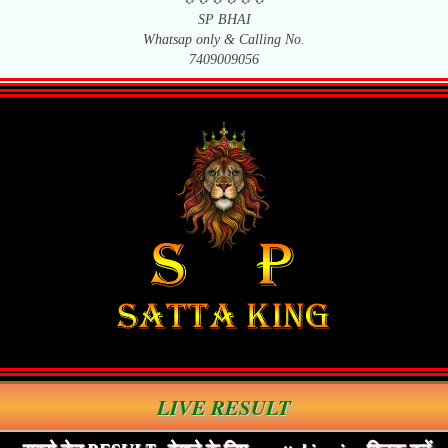
SP BHAI
Whatsap only & Calling No.
7409009056
LIVE RESULT