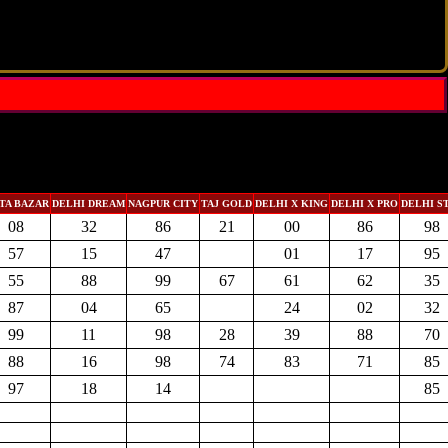
TA BAZAR
DELHI DREAM
NAGPUR CITY
TAJ GOLD
DELHI X KING
DELHI X PRO
DELHI S
08
32
86
21
00
86
98
57
15
47
01
17
95
55
88
99
67
61
62
35
87
04
65
24
02
32
99
11
98
28
39
88
70
88
16
98
74
83
71
85
97
18
14
85